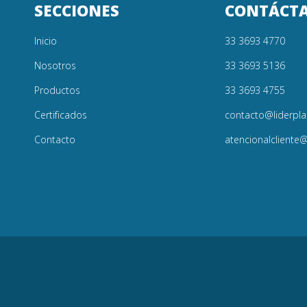
SECCIONES
CONTÁCT
Inicio
33 3693 4770
Nosotros
33 3693 5136
Productos
33 3693 4755
Certificados
contacto@liderpla
Contacto
atencionalcliente@