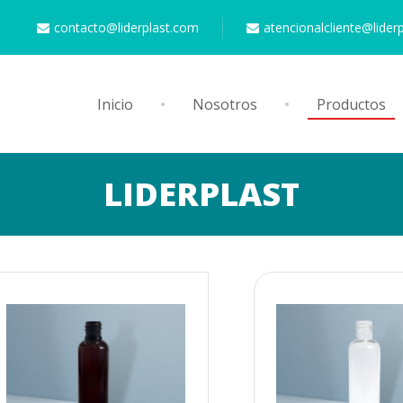
contacto@liderplast.com
atencionalcliente@lider
Inicio
Nosotros
Productos
LIDERPLAST