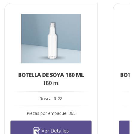
BOTELLA DE SOYA 180 ML
BOTE
180 ml
Rosca: R-28
Piezas por empaque: 365
Ver Detalles