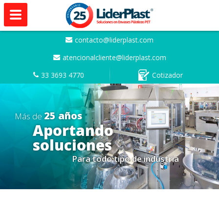
contacto@liderplast.com
atencionalcliente@liderplast.com
33 3693 4770
Cotizador
25 años
Más de
Aportando
soluciones
Para todo tipo de industria