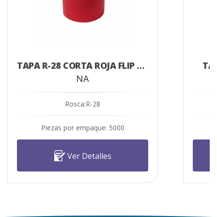
TAPA R-28 CORTA ROJA FLIP TOP ROSCA PRESIÓN
TA
NA
Rosca:R-28
Piezas por empaque: 5000
Ver Detalles