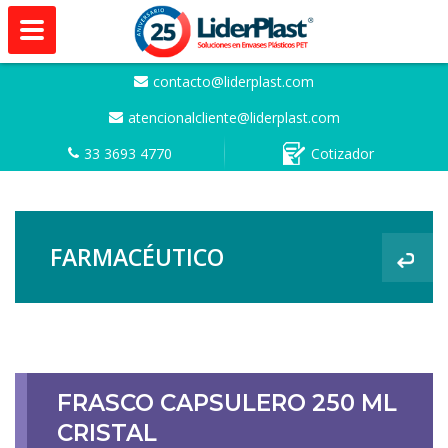
contacto@liderplast.com
atencionalcliente@liderplast.com
33 3693 4770
Cotizador
FARMACÉUTICO
FRASCO CAPSULERO 250 ML
CRISTAL