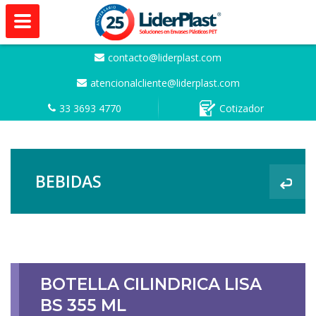
contacto@liderplast.com
atencionalcliente@liderplast.com
33 3693 4770
Cotizador
BEBIDAS
BOTELLA CILINDRICA LISA
BS 355 ML